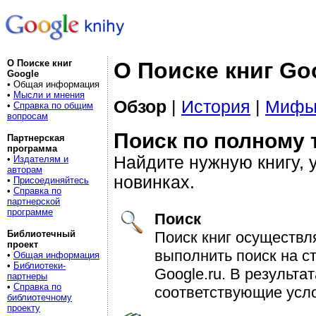
О Поиске книг
О Поиске книг Go
Google
• Общая информация
•
Мысли и мнения
Обзор
|
История
|
Мифы 
•
Справка по общим
вопросам
Поиск по полному 
Партнерская
программа
Найдите нужную книгу, 
•
Издателям и
авторам
новинках.
•
Присоединяйтесь
•
Справка по
партнерской
программе
Поиск
Поиск книг осуществля
Библиотечный
проект
выполнить поиск на с
•
Общая информация
•
Библиотеки-
Google.ru. В результа
партнеры
•
Справка по
соответствующие усло
библиотечному
проекту